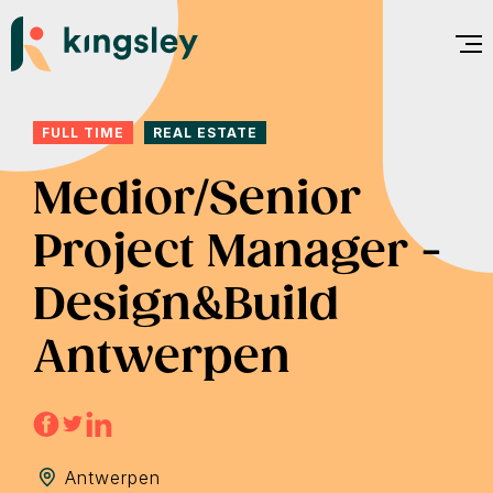
Skip
to
content
FULL TIME
REAL ESTATE
Medior/Senior
Project Manager -
Design&Build
Antwerpen
Antwerpen