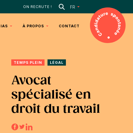
Rechercher
FR
ON RECRUTE !
IAS
À PROPOS
CONTACT
DANCES
NOTRE
 2025
ÉQUIPE
ICLES
NOTRE
TEMPS PLEIN
ADN
LÉGAL
DÉOS
Avocat
spécialisé en
droit du travail