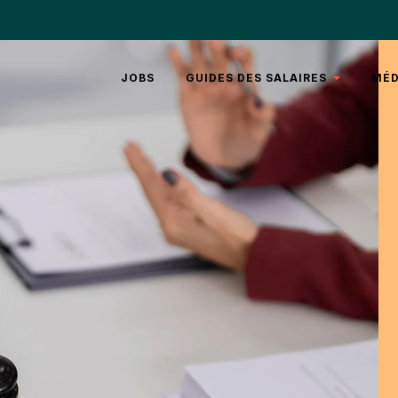
JOBS
GUIDES DES SALAIRES
MÉD
REAL
TEN
ESTATE
RH
LÉGAL
ART
VI