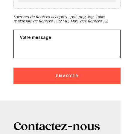
r
Formats de fichiers acceptés : pdf, png, jpg, Taille
maximale de fichiers : 512 MB, Max. des fichiers : 2.
Votre message
Contactez-nous