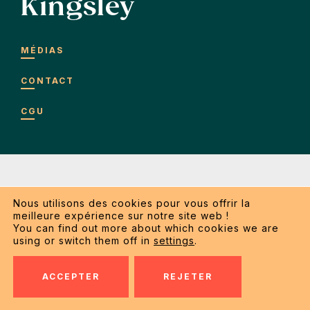
Kingsley
MÉDIAS
CONTACT
CGU
Nous utilisons des cookies pour vous offrir la
meilleure expérience sur notre site web !
Copyright 2026 Kingsley SRL. Tous droits réservés.
You can find out more about which cookies we are
using or switch them off in
settings
.
Conditions générales d’utilisation
ACCEPTER
REJETER
Made by