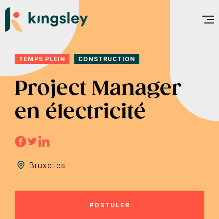
Aller
au
contenu
TEMPS PLEIN
CONSTRUCTION
Project Manager
en électricité
Bruxelles
POSTULER