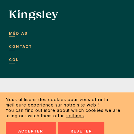
Kingsley
MÉDIAS
CONTACT
CGU
Nous utilisons des cookies pour vous offrir la
meilleure expérience sur notre site web !
Copyright 2026 Kingsley SRL. Tous droits réservés.
You can find out more about which cookies we are
using or switch them off in
settings
.
Conditions générales d’utilisation
ACCEPTER
REJETER