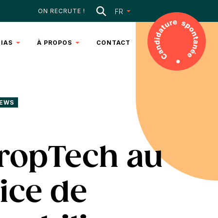
Rechercher
FR
ON RECRUTE !
IAS
À PROPOS
CONTACT
DANCES
NOTRE
 2025
ÉQUIPE
ICLES
NOTRE
EWS
ADN
DÉOS
ropTech au
ice de