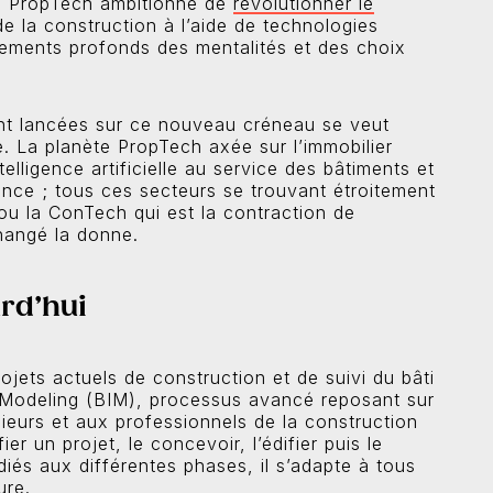
 la PropTech ambitionne de
révolutionner le
 la construction à l’aide de technologies
gements profonds des mentalités et des choix
 sont lancées sur ce nouveau créneau se veut
 La planète PropTech axée sur l’immobilier
ntelligence artificielle au service des bâtiments et
inance ; tous ces secteurs se trouvant étroitement
 ou la ConTech qui est la contraction de
changé la donne.
urd’hui
ojets actuels de construction et de suivi du bâti
n Modeling (BIM), processus avancé reposant sur
ieurs et aux professionnels de la construction
er un projet, le concevoir, l’édifier puis le
iés aux différentes phases, il s’adapte à tous
ure.