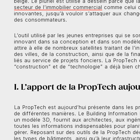
belge. Le pluriel est utilisé à dessein parce que
secteur de l’immobilier commercial
comme celui de
innovantes, jusqu’à vouloir s’attaquer aux chan
des consommateurs.
L’outil utilisé par les jeunes entreprises qui se
innovant dans sa conception et dans son modèle.
attire à elle de nombreux satellites traitant de l’i
des villes, de la construction, ainsi que de la f
liés au service de projets fonciers. La PropTech
“construction” et de “technologie” a déjà bien 
I. L’apport de la PropTech aujo
La PropTech est aujourd’hui présente dans les pr
de différentes manières. Le Building Informatio
un modèle 3D, fournit aux architectes, aux ingén
toutes les informations indispensables pour planifi
gérer. Reposant sur des outils de la PropTech déd
les types de bâtiments, ainsi qu’à leur infrastruct