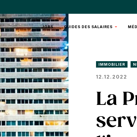
JOBS
GUIDES DES SALAIRES
MÉD
REAL
TEN
ESTATE
RH
LÉGAL
ART
IMMOBILIER
N
VI
12.12.2022
La P
serv