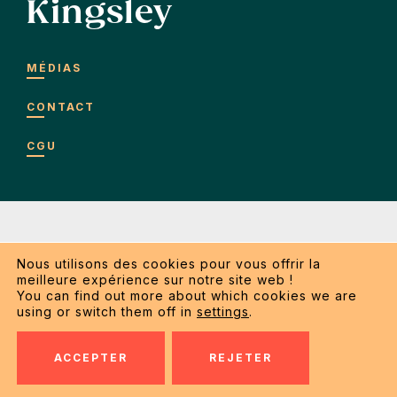
Kingsley
MÉDIAS
CONTACT
CGU
Nous utilisons des cookies pour vous offrir la
meilleure expérience sur notre site web !
Copyright 2026 Kingsley SRL. Tous droits réservés.
You can find out more about which cookies we are
using or switch them off in
settings
.
Conditions générales d’utilisation
ACCEPTER
REJETER
Made by