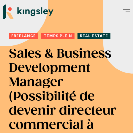
Aller
au
contenu
FREELANCE
TEMPS PLEIN
REAL ESTATE
Sales & Business
Development
Manager
(Possibilité de
devenir directeur
commercial à